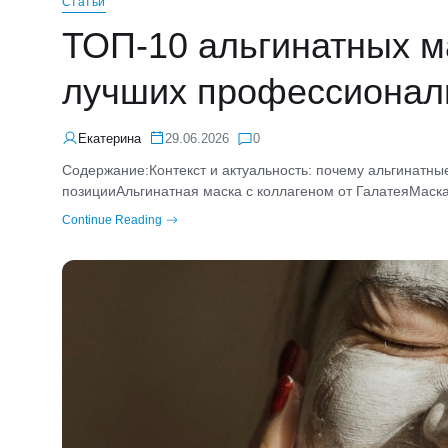
Статьи
ТОП-10 альгинатных ма
лучших профессионал
Екатерина
29.06.2026
0
Содержание:Контекст и актуальность: почему альгинатные
позицииАльгинатная маска с коллагеном от ГалатеяМаска
Continue Reading