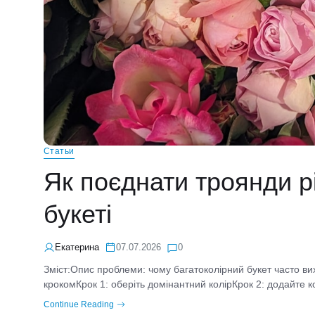
Статьи
Як поєднати троянди р
букеті
Екатерина
07.07.2026
0
Зміст:Опис проблеми: чому багатоколірний букет часто в
крокомКрок 1: оберіть домінантний колірКрок 2: додайте к
Continue Reading