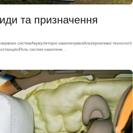
види та призначення
резервних системАкумуляторні накопичувачіАльтернативні технології
ростанціяхРоль систем накопиче...