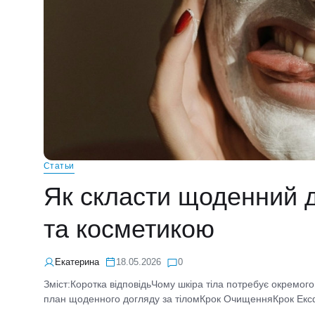
Статьи
Як скласти щоденний д
та косметикою
Екатерина
18.05.2026
0
Зміст:Коротка відповідьЧому шкіра тіла потребує окремог
план щоденного догляду за тіломКрок ОчищенняКрок Ексфо