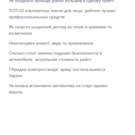
Як поєднати троянди різних кольорів в одному букеті
ТОП-10 альгинатных масок для лица: рейтинг лучших
профессиональных средств
Як скласти щоденний догляд за тілом із кремами та
косметикою
Накопичувачі енергії: види та призначення
Сколько стоит замена подушек безопасности в
автомобиле: актуальная стоимость работ
Гібридна електростанція: кращі постачальники в
Україні
Чи можна встановити автоматику на старі гаражні
ворота