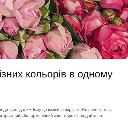
ізних кольорів в одному
иходить невдалимЧому це важливо вирішитиРішення крок за
онтрастний або гармонійний акцентКрок 3: додайте не...