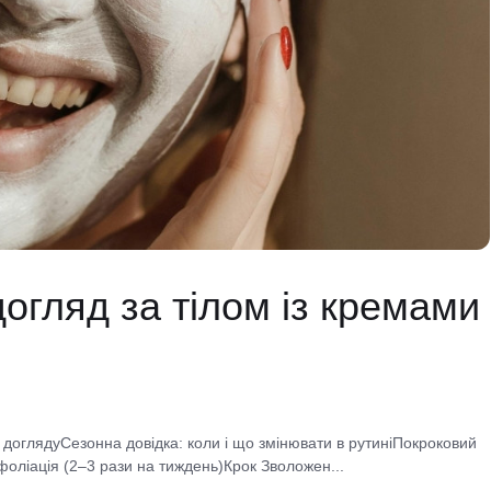
огляд за тілом із кремами
о доглядуСезонна довідка: коли і що змінювати в рутиніПокроковий
ліація (2–3 рази на тиждень)Крок Зволожен...