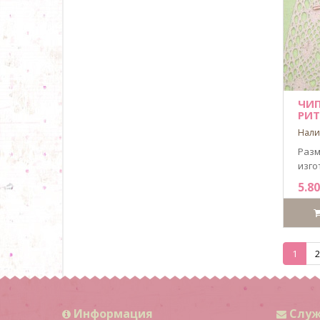
ЧИП
РИТ
Нали
Разм
изго
5.80
1
2
Информация
Служ