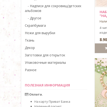
- Надписи для сокровищ/детских
альбомов
НАБ
"НА
- Другое
Нали
Скрапбумага
4 чи
издел
Ножи для вырубки
8.90
Ткань
Декор
Заготовки для открыток
Упаковочные материалы
Разное
ПОЛЕЗНАЯ ИНФОРМАЦИЯ
Оплата.
На карту Приват Банка
Наличный расчет