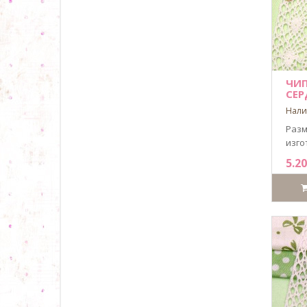
ЧИП
СЕР
Нали
Разм
изго
5.20