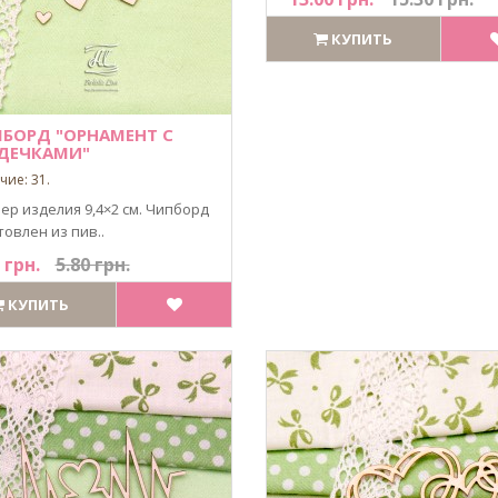
КУПИТЬ
БОРД "ОРНАМЕНТ С
ДЕЧКАМИ"
чие: 31.
ер изделия 9,4×2 см. Чипборд
товлен из пив..
 грн.
5.80 грн.
КУПИТЬ