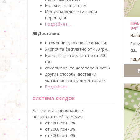
Наложенный платеж
Международные системы
переводов
НАБ
Подробнее...
04"
Доставка.
Нали
В течении суток после оплаты.
Разме
Укрпочта бесплатно от 400 грн.
см...
Новая Почта бесплатно от 700
14.2
грн.
самовывоз (по договоренности)
другие способы доставки
указываются в комментариях
Подробнее...
СИСТЕМА СКИДОК
Для зарегистрированных
пользователей на сумму:
от 1000 грн - 2%
от 2000 грн - 3%
от 3000 грн - 4%