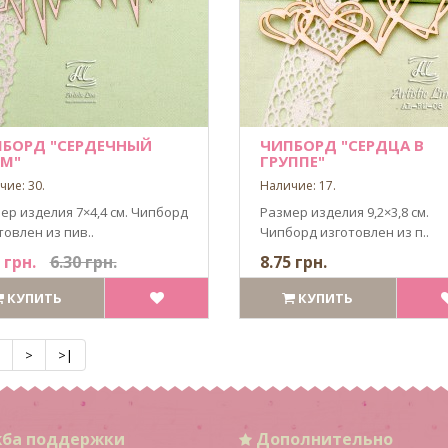
БОРД "СЕРДЕЧНЫЙ
ЧИПБОРД "СЕРДЦА В
М"
ГРУППЕ"
чие: 30.
Наличие: 17.
ер изделия 7×4,4 см. Чипборд
Размер изделия 9,2×3,8 см.
товлен из пив..
Чипборд изготовлен из п..
 грн.
6.30 грн.
8.75 грн.
КУПИТЬ
КУПИТЬ
>
>|
ба поддержки
Дополнительно